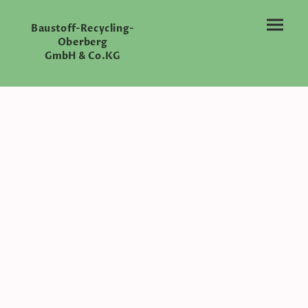
Baustoff-Recycling-
Oberberg
GmbH & Co.KG